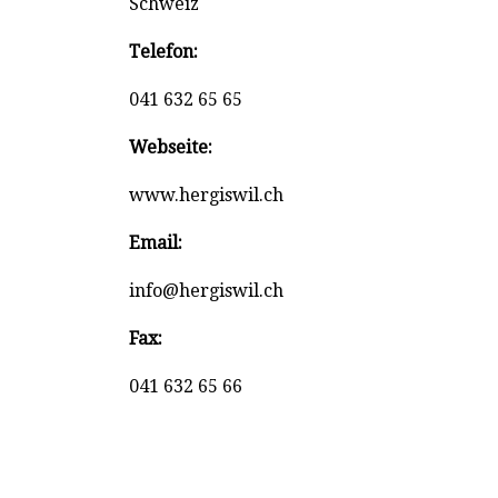
Schweiz
Telefon:
041 632 65 65
Webseite:
www.hergiswil.ch
Email:
info@hergiswil.ch
Fax:
041 632 65 66