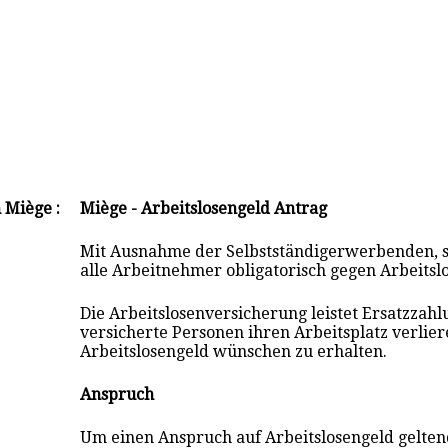
 Miège :
Miège - Arbeitslosengeld Antrag
Mit Ausnahme der Selbstständigerwerbenden, s
alle Arbeitnehmer obligatorisch gegen Arbeitslo
Die Arbeitslosenversicherung leistet Ersatzzah
versicherte Personen ihren Arbeitsplatz verlie
Arbeitslosengeld wünschen zu erhalten.
Anspruch
Um einen Anspruch auf Arbeitslosengeld gelte