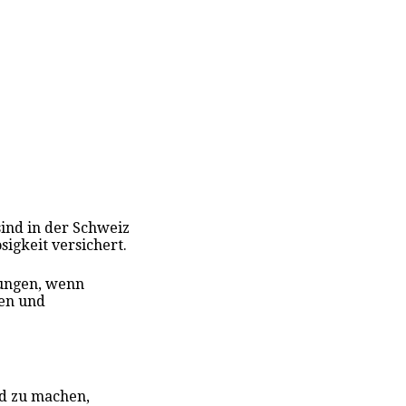
ind in der Schweiz
sigkeit versichert.
lungen, wenn
ren und
nd zu machen,