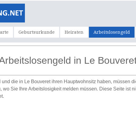
karte
Geburtsurkunde
Heiraten
Arbeitslosengeld
Arbeitslosengeld in Le Bouvere
nd und die in Le Bouveret ihren Hauptwohnsitz haben, müssen di
wo Sie Ihre Arbeitslosigkeit melden müssen. Diese Seite ist ni
et.