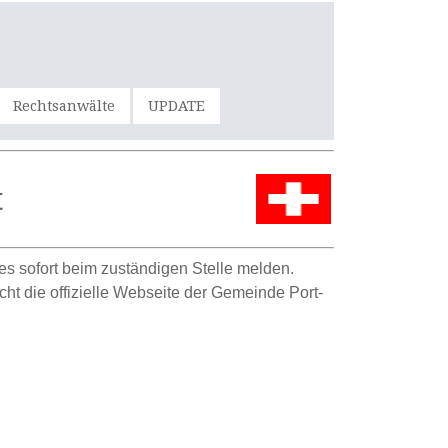
Rechtsanwälte
UPDATE
t
es sofort beim zuständigen Stelle melden.
cht die offizielle Webseite der Gemeinde Port-