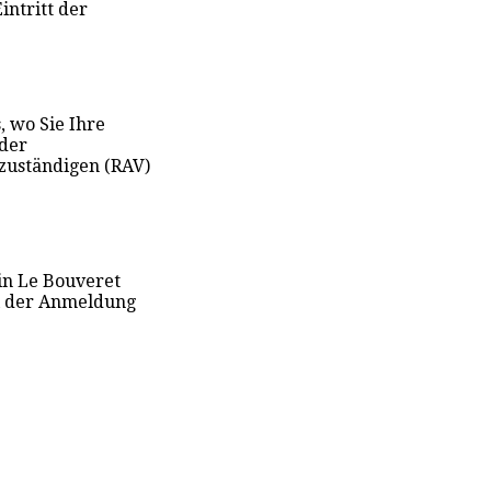
intritt der
, wo Sie Ihre
 der
zuständigen (RAV)
in Le Bouveret
ei der Anmeldung