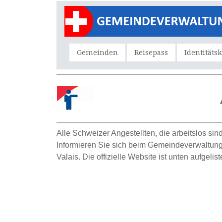
Gemeinden
Reisepass
Identitäts
Alle Schweizer Angestellten, die arbeitslos si
Informieren Sie sich beim Gemeindeverwaltung, 
Valais. Die offizielle Website ist unten aufgelist