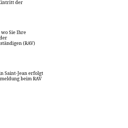
intritt der
 wo Sie Ihre
 der
ständigen (RAV)
n Saint-Jean erfolgt
 Anmeldung beim RAV