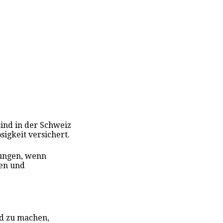
ind in der Schweiz
sigkeit versichert.
lungen, wenn
ren und
nd zu machen,