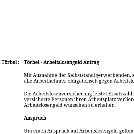
 Törbel :
Törbel - Arbeitslosengeld Antrag
Mit Ausnahme der Selbstständigerwerbenden, s
alle Arbeitnehmer obligatorisch gegen Arbeitslo
Die Arbeitslosenversicherung leistet Ersatzzah
versicherte Personen ihren Arbeitsplatz verlie
Arbeitslosengeld wünschen zu erhalten.
Anspruch
Um einen Anspruch auf Arbeitslosengeld gelte