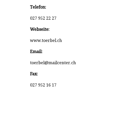
Telefon:
027 952 22 27
Webseite:
www.toerbel.ch
Email:
toerbel@mailcenter.ch
Fax:
027 952 16 17