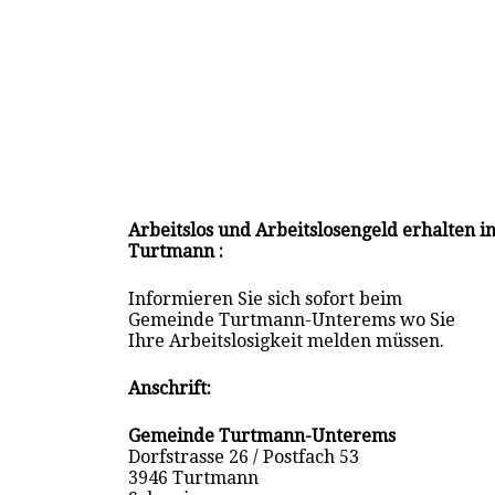
Arbeitslos und Arbeitslosengeld erhalten i
Turtmann :
Informieren Sie sich sofort beim
Gemeinde Turtmann-Unterems wo Sie
Ihre Arbeitslosigkeit melden müssen.
Anschrift:
Gemeinde Turtmann-Unterems
Dorfstrasse 26 / Postfach 53
3946 Turtmann