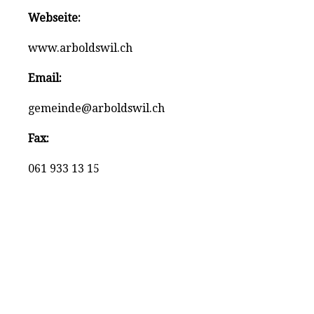
Webseite:
www.arboldswil.ch
Email:
gemeinde@arboldswil.ch
Fax:
061 933 13 15