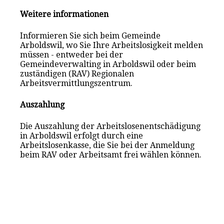
Weitere informationen
Informieren Sie sich beim Gemeinde
Arboldswil, wo Sie Ihre Arbeitslosigkeit melden
müssen - entweder bei der
Gemeindeverwalting in Arboldswil oder beim
zuständigen (RAV) Regionalen
Arbeitsvermittlungszentrum.
Auszahlung
Die Auszahlung der Arbeitslosenentschädigung
in Arboldswil erfolgt durch eine
Arbeitslosenkasse, die Sie bei der Anmeldung
beim RAV oder Arbeitsamt frei wählen können.