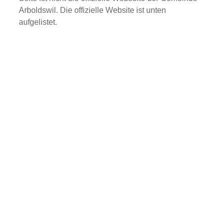
Arboldswil. Die offizielle Website ist unten
aufgelistet.