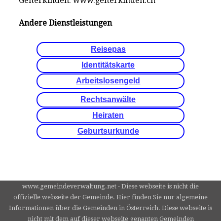
Gelterkinden: www.gelterkinden.ch
Andere Dienstleistungen
Reisepas
Identitätskarte
Arbeitslosengeld
Rechtsanwälte
Heiraten
Geburtsurkunde
www.gemeindeverwaltung.net - Diese webseite is nicht die
offizielle webseite der Gemeinde. Hier finden Sie nur algemeine
Informationen über die Gemeinden in Österreich. Diese webseite is
nicht mit dem auf dieser webseite genanten Gemeinden