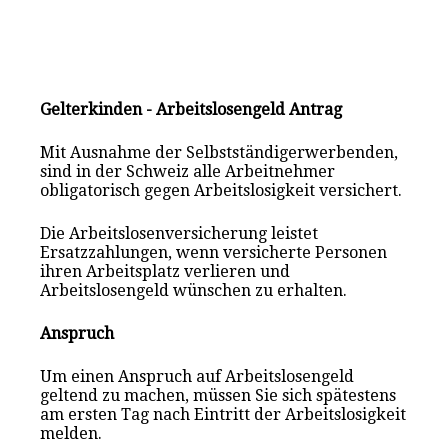
Gelterkinden - Arbeitslosengeld Antrag
Mit Ausnahme der Selbstständigerwerbenden,
sind in der Schweiz alle Arbeitnehmer
obligatorisch gegen Arbeitslosigkeit versichert.
Die Arbeitslosenversicherung leistet
Ersatzzahlungen, wenn versicherte Personen
ihren Arbeitsplatz verlieren und
Arbeitslosengeld wünschen zu erhalten.
Anspruch
Um einen Anspruch auf Arbeitslosengeld
geltend zu machen, müssen Sie sich spätestens
am ersten Tag nach Eintritt der Arbeitslosigkeit
melden.