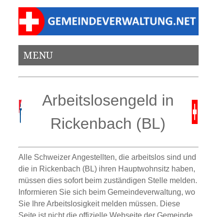
MENU
Arbeitslosengeld in
Rickenbach (BL)
Alle Schweizer Angestellten, die arbeitslos sind und
die in Rickenbach (BL) ihren Hauptwohnsitz haben,
müssen dies sofort beim zuständigen Stelle melden.
Informieren Sie sich beim Gemeindeverwaltung, wo
Sie Ihre Arbeitslosigkeit melden müssen. Diese
Seite ist nicht die offizielle Webseite der Gemeinde