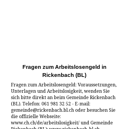
Fragen zum Arbeitslosengeld in
Rickenbach (BL)
Fragen zum Arbeitslosengeld: Voraussetzungen,
Unterlagen und Arbeitslosigkeit, wenden Sie
sich bitte direkt an beim Gemeinde Rickenbach
(BL). Telefon: 061 981 32 52 - E-mail:
gemeinde@rickenbach.bl.ch oder besuchen Sie
die offizielle Webseite:
www.ch.ch/de/arbeitslosigkeit/ und Gemeinde