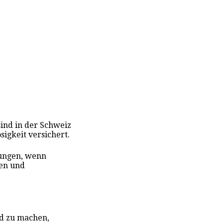
ind in der Schweiz
sigkeit versichert.
lungen, wenn
ren und
nd zu machen,