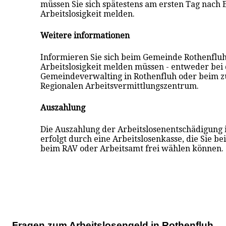
müssen Sie sich spätestens am ersten Tag nach E
Arbeitslosigkeit melden.
Weitere informationen
Informieren Sie sich beim Gemeinde Rothenfluh
Arbeitslosigkeit melden müssen - entweder bei
Gemeindeverwalting in Rothenfluh oder beim z
Regionalen Arbeitsvermittlungszentrum.
Auszahlung
Die Auszahlung der Arbeitslosenentschädigung 
erfolgt durch eine Arbeitslosenkasse, die Sie b
beim RAV oder Arbeitsamt frei wählen können.
Fragen zum Arbeitslosengeld in Rothenfluh