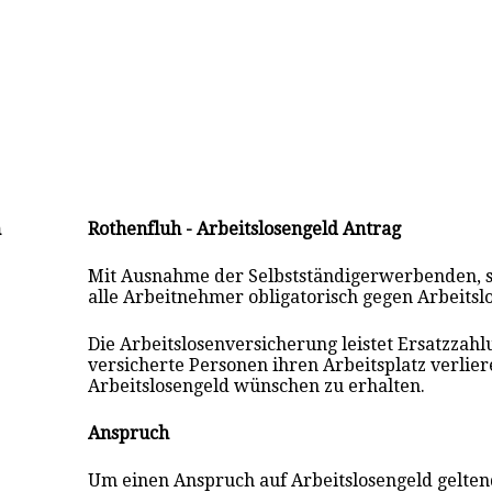
n
Rothenfluh - Arbeitslosengeld Antrag
Mit Ausnahme der Selbstständigerwerbenden, s
alle Arbeitnehmer obligatorisch gegen Arbeitslo
Die Arbeitslosenversicherung leistet Ersatzzah
versicherte Personen ihren Arbeitsplatz verlie
Arbeitslosengeld wünschen zu erhalten.
Anspruch
Um einen Anspruch auf Arbeitslosengeld gelte