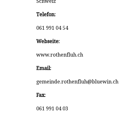
Schweiz
Telefon:
061 991 04 54
Webseite:
www.rothenfluh.ch
Email:
gemeinde.rothenfluh@bluewin.ch
Fax:
061 991 04 03