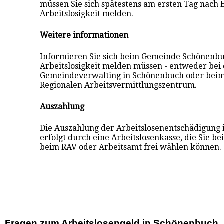
müssen Sie sich spätestens am ersten Tag nach E
Arbeitslosigkeit melden.
Weitere informationen
Informieren Sie sich beim Gemeinde Schönenbu
Arbeitslosigkeit melden müssen - entweder bei
Gemeindeverwalting in Schönenbuch oder beim
Regionalen Arbeitsvermittlungszentrum.
Auszahlung
Die Auszahlung der Arbeitslosenentschädigung
erfolgt durch eine Arbeitslosenkasse, die Sie b
beim RAV oder Arbeitsamt frei wählen können.
Fragen zum Arbeitslosengeld in Schönenbuch