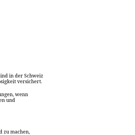
ind in der Schweiz
sigkeit versichert.
lungen, wenn
ren und
nd zu machen,