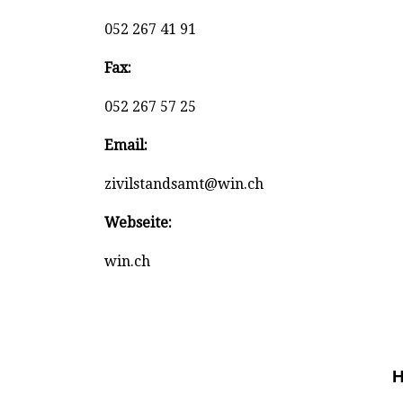
052 267 41 91
Fax:
052 267 57 25
Email:
zivilstandsamt@win.ch
Webseite:
win.ch
H