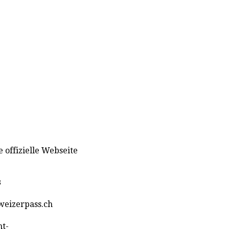
 offizielle Webseite
s
hweizerpass.ch
nt-