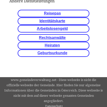
Andere Dienstleistungen
Reisepas
Identitätskarte
Arbeitslosengeld
Rechtsanwälte
Heiraten
Geburtsurkunde
www.gemeindeverwaltung.net - Diese webseite is nicht die
offizielle webseite der Gemeinde. Hier finden Sie nur algemeine
Informationen über die Gemeinden in Österreich. Diese webseite is
nicht mit dem auf dieser webseite genanten Gemeinden
angegliedert.
Datenschutz