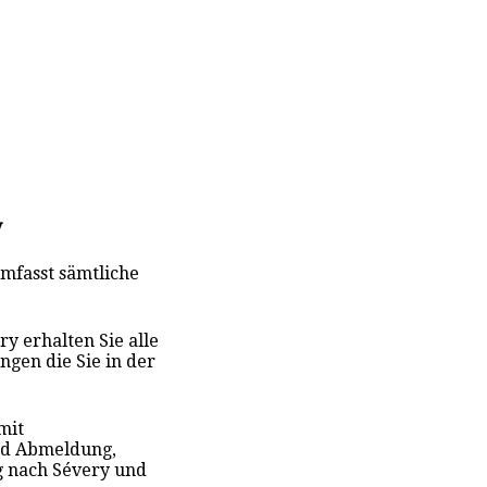
y
mfasst sämtliche
y erhalten Sie alle
ngen die Sie in der
mit
nd Abmeldung,
g nach Sévery und